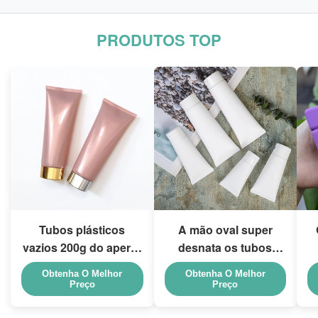
PRODUTOS TOP
Tubos plásticos
A mão oval super
vazios 200g do aperto
desnata os tubos
da loção de Flip Cap
cosméticos vazios
b
Obtenha O Melhor
Obtenha O Melhor
Screw Lid Pink
que empacotam 5ml a
Preço
Preço
150ml