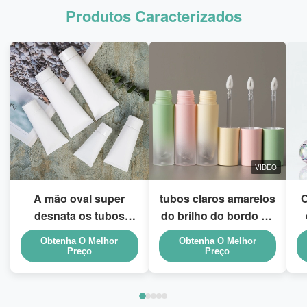
Produtos Caracterizados
VIDEO
A mão oval super
tubos claros amarelos
O
desnata os tubos
do brilho do bordo da
cosméticos vazios
varinha do rosa PETG
t
Obtenha O Melhor
Obtenha O Melhor
que empacotam 5ml a
do verde do
Preço
Preço
150ml
inclinação 3ml
92*20mm