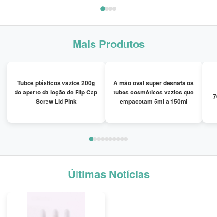
Mais Produtos
Tubos plásticos vazios 200g
A mão oval super desnata os
do aperto da loção de Flip Cap
tubos cosméticos vazios que
7
Screw Lid Pink
empacotam 5ml a 150ml
Últimas Notícias